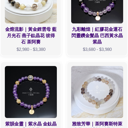
金熔流影｜黃金鋰雲母 藍
九彩離煌｜紅膠花金運石
月光石 燕子鈦晶花 彼得
閃靈鑽金髮晶 巴西黃水晶
石 茶阿賽
紫晶
$2,980 - $3,380
$3,680 - $3,980
紫韻金靈｜紫水晶 金鈦晶
雅致芳華｜茶阿賽斯特萊