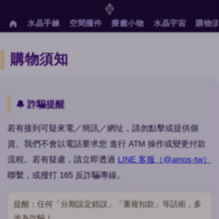
水晶手鍊
空間擺件
療癒小物
水晶宇宙
購物
購物須知
🔔 詐騙提醒
若有接到可疑來電／簡訊／網址，請勿點擊或提供個
資。我們不會以電話要求您 進行 ATM 操作或變更付款
流程。若有疑慮，請立即透過
LINE 客服（@amos-tw）
聯繫，或撥打 165 反詐騙專線。
提醒：任何「分期設定錯誤」「重複扣款」等話術，多
半為詐騙！