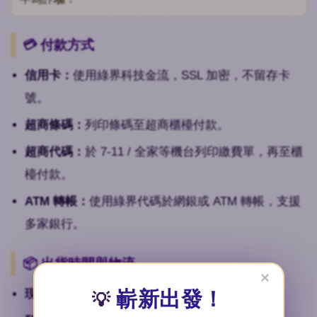
💳 付款方式
信用卡：
使用綠界科技金流，SSL 加密，不留存卡
號。
超商條碼：
列印條碼至超商櫃檯付款。
超商代碼：
於 7‑11 / 全家等機台列印繳費單，再至櫃
檯付款。
ATM 轉帳：
使用綠界代碼於網銀或 ATM 轉帳，支援
多家銀行。
📦 出貨時間與物流
×
嶄新出發！
現貨：
1–5 個工作天出貨（不含例假日）。
💡