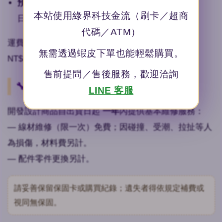
預購／訂製：
約 14–20 個工作天出貨（不含例假
本站使用綠界科技金流（刷卡／超商
日）。
代碼／ATM）
運費：滿 NT$2,000 免運；宅配 NT$150；超商店取
無需透過蝦皮下單也能輕鬆購買。
NT$80（7‑11／全家／萊爾富）。
售前提問／售後服務，歡迎洽詢
🔧 售後保固
LINE 客服
開發設計商品自出貨日起
一年
內提供基本維修服務：
— 線材維修（限一次）免費；因碰撞、受潮、拉扯等人
為損傷，材料費另計。
— 配件零件更換另計。
請妥善保留保固卡或購買紀錄；遺失者得依規定補費或
視同無保固。